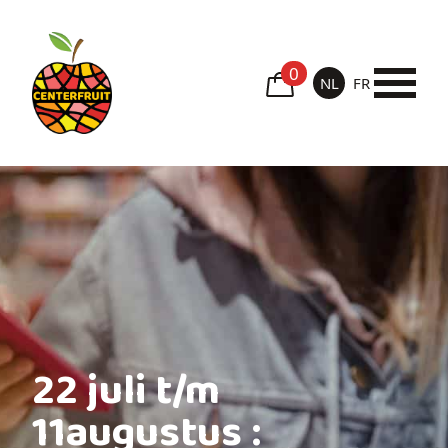
0
NL
FR
22 juli t/m
11augustus :