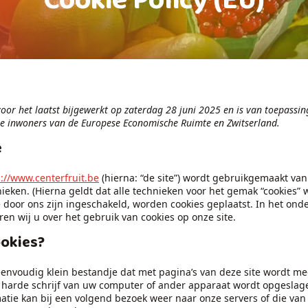
Cookie Policy (EU)
 voor het laatst bijgewerkt op zaterdag 28 juni 2025 en is van toepassi
te inwoners van de Europese Economische Ruimte en Zwitserland.
e
s://www.centerfruit.be
(hierna: “de site”) wordt gebruikgemaakt va
ieken. (Hierna geldt dat alle technieken voor het gemak “cookies
 door ons zijn ingeschakeld, worden cookies geplaatst. In het ond
n wij u over het gebruik van cookies op onze site.
ookies?
eenvoudig klein bestandje dat met pagina’s van deze site wordt m
harde schrijf van uw computer of ander apparaat wordt opgeslag
tie kan bij een volgend bezoek weer naar onze servers of die van