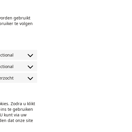
 worden gebruikt
ruiker te volgen
ctional
Consent
to
ctional
service
Consent
complianz
to
erzocht
service
Consent
wordpress
to
service
diversen
ies. Zodra u klikt
ins te gebruiken
 U kunt via uw
en dat onze site