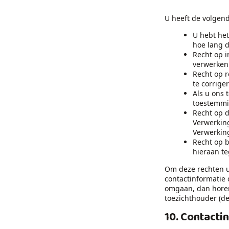
U heeft de volgen
U hebt he
hoe lang 
Recht op i
verwerken
Recht op r
te corrige
Als u ons 
toestemmin
Recht op d
Verwerking
Verwerkin
Recht op 
hieraan te
Om deze rechten u
contactinformatie 
omgaan, dan horen 
toezichthouder (de
10. Contacti