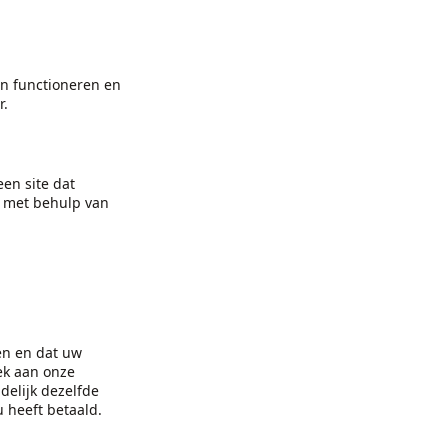
en functioneren en
r.
een site dat
r met behulp van
en en dat uw
ek aan onze
delijk dezelfde
u heeft betaald.