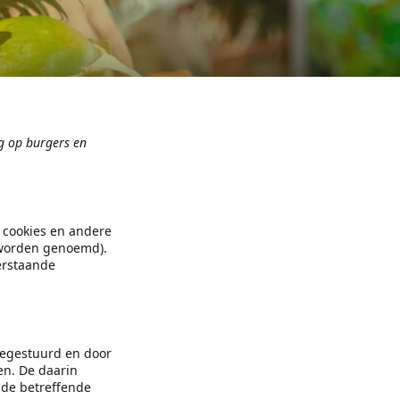
ng op burgers en
n cookies en andere
” worden genoemd).
erstaande
eegestuurd en door
en. De daarin
 de betreffende