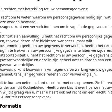
de rechten met betrekking tot uw persoonsgegevens:
t recht om te weten waarom uw persoonsgegevens nodig zijn, wat
deze worden bewaard.
nzage: u kunt een verzoek indienen om inzage in de gegevens die
.
ectificatie en aanvulling: u hebt het recht om uw persoonlijke gege
ren, te verwijderen of te blokkeren wanneer u maar wilt.
toestemming geeft om uw gegevens te verwerken, heeft u het rech
g in te trekken en uw persoonlijke gegevens te laten verwijderen
ataportabiliteit: u hebt het recht om al uw persoonlijke gegevens o
sverantwoordelijke en deze in zijn geheel over te dragen aan een
gsverantwoordelijke.
bezwaar: u kunt bezwaar maken tegen de verwerking van uw gege
gemoet, tenzij er gegronde redenen voor verwerking zijn.
it te kunnen oefenen, kunt u contact met ons opnemen. Zie hiervo
onder aan dit Cookiebeleid. Heeft u een klacht over hoe we met u
wij dit graag van u, maar u heeft ook het recht om een klacht in t
 Autoriteit Persoonsgegevens).
nformatie